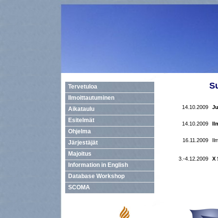
S
Tervetuloa
Ilmoittautuminen
14.10.2009
Ju
Aikataulu
Esitelmät
14.10.2009
Il
Ohjelma
16.11.2009
Il
Järjestäjät
Majoitus
3.-4.12.2009
X
Information in English
Database Workshop
SCOMA